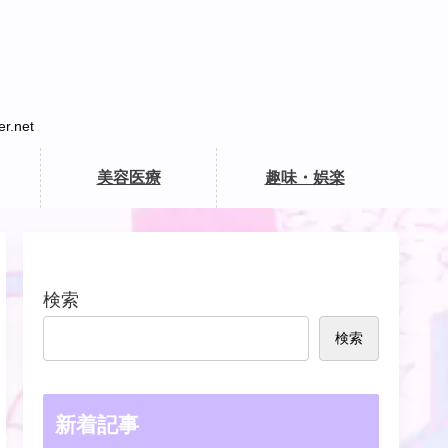
net
美容医療
趣味・娯楽
検索
検索
新着記事