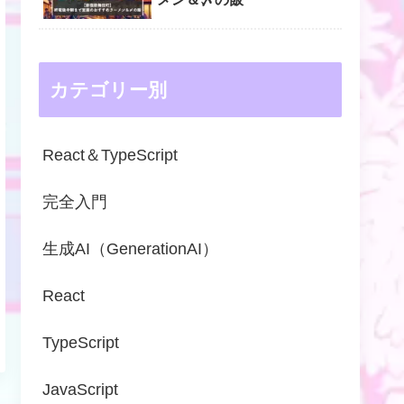
カテゴリー別
React＆TypeScript
完全入門
生成AI（GenerationAI）
React
TypeScript
JavaScript