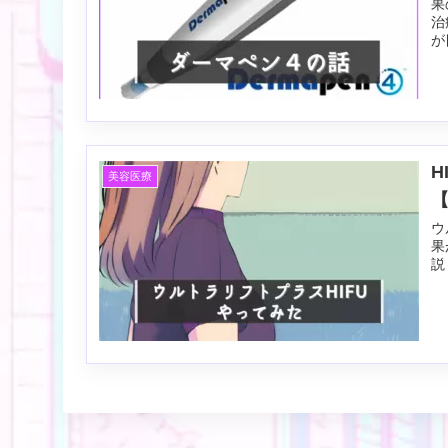
果
治
が
H
美容医療
ウ
果
説