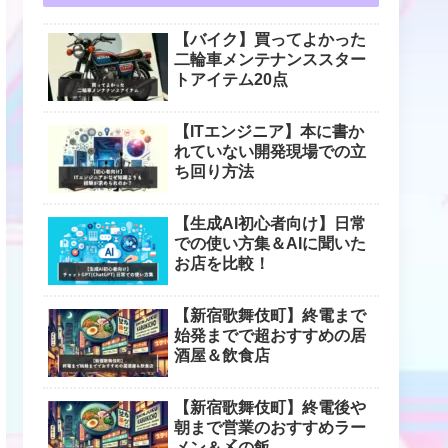
【バイク】買ってよかった
二輪車メンテナンススター
トアイテム20点
【ITエンジニア】本に書か
れていない開発現場での立
ち回り方法
【生成AI初心者向け】日常
での使い方集＆AIに聞いた
お店を比較！
【新宿歌舞伎町】終電まで
始発までで超おすすめの居
酒屋＆飲食店
【新宿歌舞伎町】終電後や
朝まで営業のおすすめラー
メン＆〆の飯