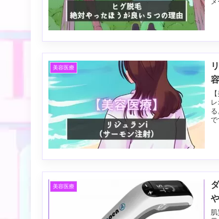
メ
美容医療
【
レ
る
で
美容医療
肌