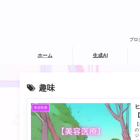
プロ
ホーム
生成AI
趣味
美容医療
【
の
ジ