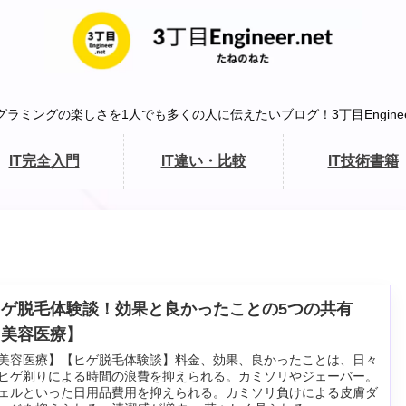
グラミングの楽しさを1人でも多くの人に伝えたいブログ！3丁目Engineer.
IT完全入門
IT違い・比較
IT技術書籍
ヒゲ脱毛体験談！効果と良かったことの5つの共有
【美容医療】
美容医療】【ヒゲ脱毛体験談】料金、効果、良かったことは、日々
ヒゲ剃りによる時間の浪費を抑えられる。カミソリやジェーバー。
ェルといった日用品費用を抑えられる。カミソリ負けによる皮膚ダ