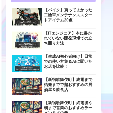
【バイク】買ってよかった
二輪車メンテナンススター
トアイテム20点
【ITエンジニア】本に書か
れていない開発現場での立
ち回り方法
【生成AI初心者向け】日常
での使い方集＆AIに聞いた
お店を比較！
【新宿歌舞伎町】終電まで
始発までで超おすすめの居
酒屋＆飲食店
【新宿歌舞伎町】終電後や
朝まで営業のおすすめラー
メン＆〆の飯