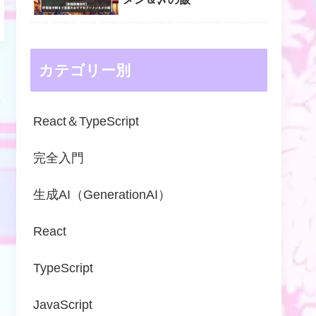
カテゴリー別
React＆TypeScript
完全入門
生成AI（GenerationAI）
React
TypeScript
JavaScript