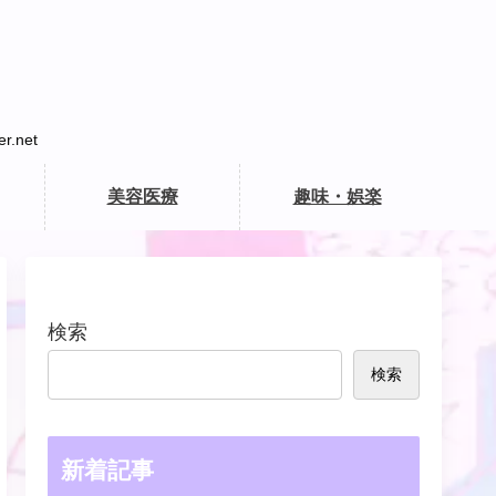
net
美容医療
趣味・娯楽
検索
検索
新着記事