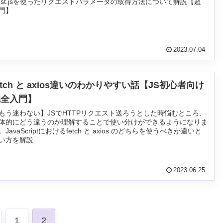
est.jsを使ったリクエストパラメータの取得方法について解説【超
門】
2023.07.04
etch と axios違いのわかりやすい話【JS初心者向け
完全入門】
もう迷わない】JSでHTTPリクエスト送ろうとした時悩むところ、
体的にどう違うのか理解することで使い分けができるようになりま
。JavaScriptにおけるfetch と axios のどちらを使うべきか違いと
い方を解説
2023.06.25
1
2