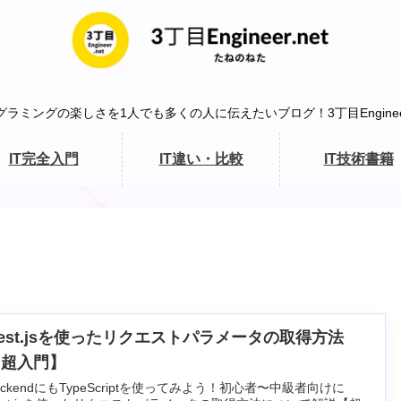
グラミングの楽しさを1人でも多くの人に伝えたいブログ！3丁目Engineer.
IT完全入門
IT違い・比較
IT技術書籍
est.jsを使ったリクエストパラメータの取得方法
【超入門】
ackendにもTypeScriptを使ってみよう！初心者〜中級者向けに