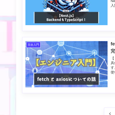
N
入
f
完全入門
【
具
す
使