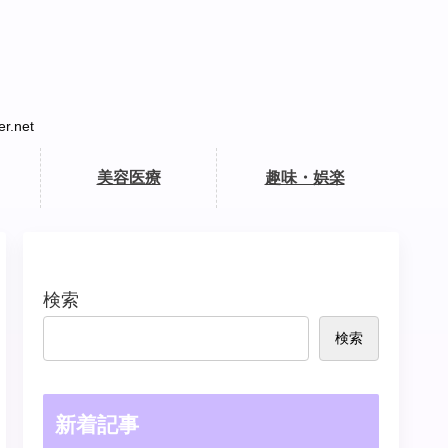
net
美容医療
趣味・娯楽
検索
検索
新着記事