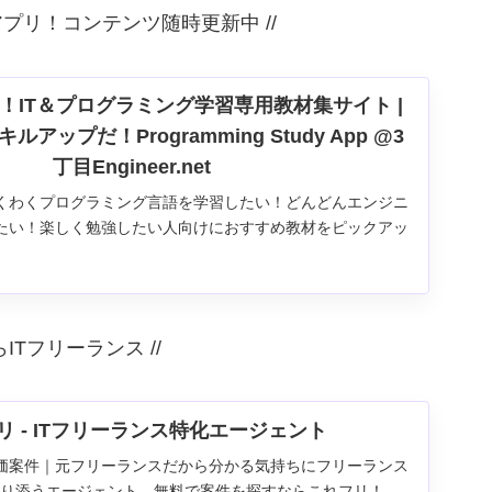
アプリ！コンテンツ随時更新中 //
！IT＆プログラミング学習専用教材集サイト |
アップだ！Programming Study App @3
丁目Engineer.net
くわくプログラミング言語を学習したい！どんどんエンジニ
たい！楽しく勉強したい人向けにおすすめ教材をピックアッ
I・Python・JavaScript・HTML&CSS・WEBアプリ・
など | #学習コース #オンライン学習 #勉強方法 #学習...
らITフリーランス //
リ - ITフリーランス特化エージェント
価案件｜元フリーランスだから分かる気持ちにフリーランス
寄り添うエージェント。無料で案件を探すならこれフリ！