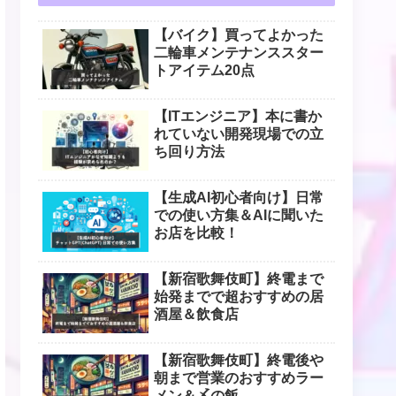
【バイク】買ってよかった
二輪車メンテナンススター
トアイテム20点
【ITエンジニア】本に書か
れていない開発現場での立
ち回り方法
【生成AI初心者向け】日常
での使い方集＆AIに聞いた
お店を比較！
【新宿歌舞伎町】終電まで
始発までで超おすすめの居
酒屋＆飲食店
【新宿歌舞伎町】終電後や
朝まで営業のおすすめラー
メン＆〆の飯