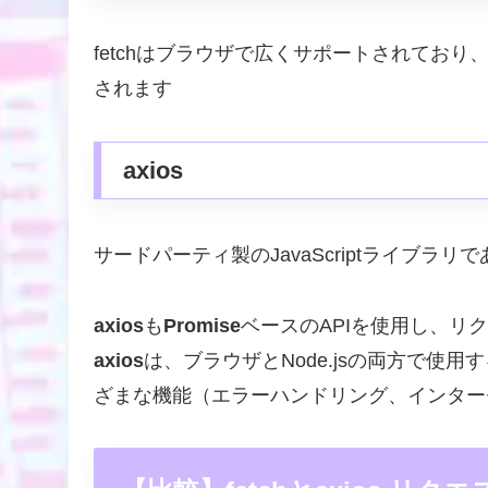
fetchはブラウザで広くサポートされており
されます
axios
サードパーティ製のJavaScriptライブラリ
axios
も
Promise
ベースのAPIを使用し、リ
axios
は、ブラウザとNode.jsの両方で使
ざまな機能（エラーハンドリング、インター