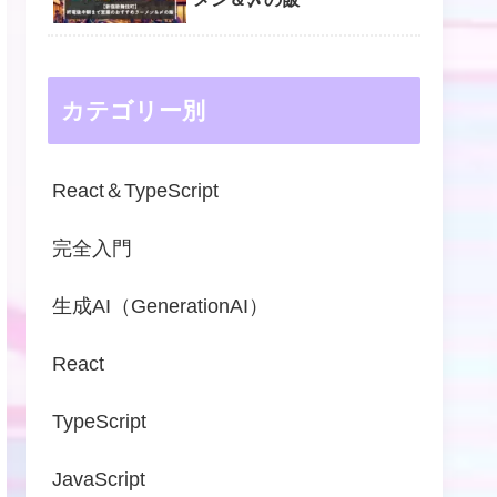
カテゴリー別
React＆TypeScript
完全入門
生成AI（GenerationAI）
React
TypeScript
JavaScript