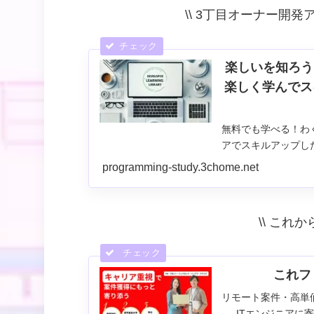
\\ 3丁目オーナー開発
楽しいを知ろう
楽しく学んでスキル
無料でも学べる！わ
アでスキルアップし
プ！役立つ教材集〜生成A
programming-study.3chome.net
ノーコード・設計手法
\\ これか
これフ
リモート案件・高単
ITエンジニアに