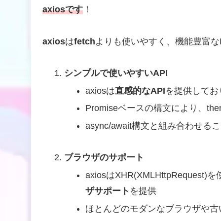
axiosです
！
axios
は
fetch
よりも使いやすく、機能豊富な
シンプルで使いやすいAPI
axiosは
直感的なAPI
を提供してお
Promiseベースの構文により、t
async/await構文と組み合わせ
ブラウザのサポート
axiosはXHR(XMLHttpRequ
ザサポート
を提供
ほとんどのモダンなブラウザや古