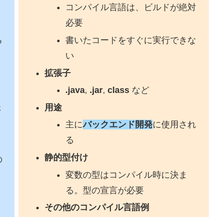
く
コンパイル言語は、ビルドが絶対
必要
る
書いたコードをすぐに実行できな
い
拡張子
.
java
,
.
jar
,
class
など
用途
さ
主に
バックエンド開発
に使用され
る
静的型付け
の
変数の型はコンパイル時に決ま
る。型の宣言が必要
その他のコンパイル言語例