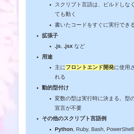
スクリプト言語は、ビルドしな
ても動く
書いたコードをすぐに実行でき
拡張子
.js
,
.jsx
など
用途
主に
フロントエンド開発
に使用
れる
動的型付け
変数の型は実行時に決まる。型
宣言が不要
その他のスクリプト言語例
Python
, Ruby, Bash, PowerShell