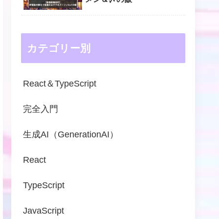
カテゴリー別
React＆TypeScript
完全入門
生成AI（GenerationAI）
React
TypeScript
JavaScript