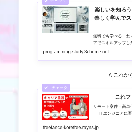
楽しいを知ろう
楽しく学んでスキル
無料でも学べる！わ
アでスキルアップし
プ！役立つ教材集〜生成A
programming-study.3chome.net
ノーコード・設計手法
\\ これか
これフ
リモート案件・高単
ITエンジニアに
freelance-korefree.rayns.jp