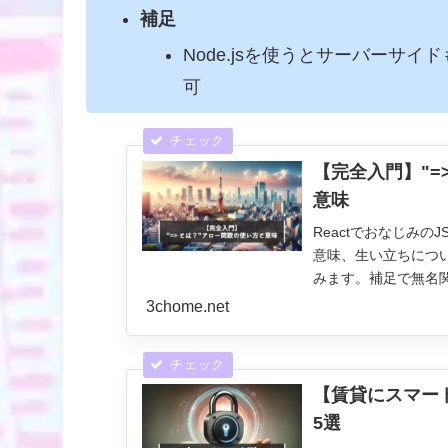
補足
Node.jsを使うとサーバーサイド
可
【完全入門】"=>
意味
Reactでおなじみの
意味、生い立ちにつ
みます。補足で無名
3chome.net
【賃貸にスマー
5選