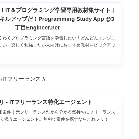
！IT＆プログラミング学習専用教材集サイト |
アップだ！Programming Study App @3
丁目Engineer.net
くわくプログラミング言語を学習したい！どんどんエンジニ
たい！楽しく勉強したい人向けにおすすめ教材をピックアッ
I・Python・JavaScript・HTML&CSS・WEBアプリ・
など | #学習コース #オンライン学習 #勉強方法 #学習...
らITフリーランス //
リ - ITフリーランス特化エージェント
価案件｜元フリーランスだから分かる気持ちにフリーランス
寄り添うエージェント。無料で案件を探すならこれフリ！