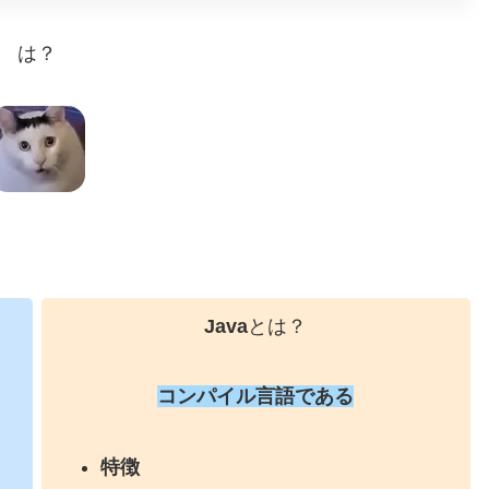
は？
Java
とは？
コンパイル言語
である
特徴