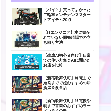
【バイク】買ってよかった
二輪車メンテナンススター
トアイテム20点
【ITエンジニア】本に書か
れていない開発現場での立
ち回り方法
【生成AI初心者向け】日常
での使い方集＆AIに聞いた
お店を比較！
【新宿歌舞伎町】終電まで
始発までで超おすすめの居
酒屋＆飲食店
【新宿歌舞伎町】終電後や
朝まで営業のおすすめラー
メン＆〆の飯