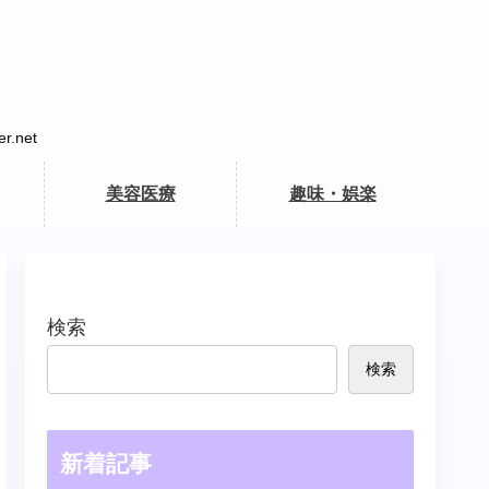
net
美容医療
趣味・娯楽
検索
検索
新着記事