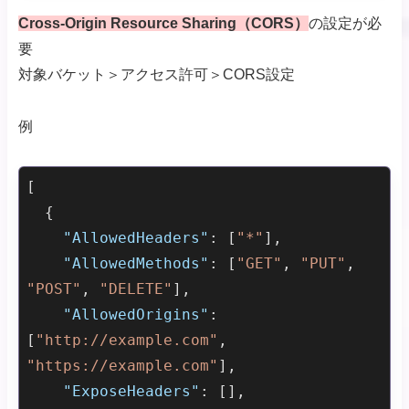
Cross-Origin Resource Sharing（CORS）
の設定が必
要
対象バケット＞アクセス許可＞CORS設定
例
[

  {

"AllowedHeaders"
: [
"*"
],

"AllowedMethods"
: [
"GET"
, 
"PUT"
, 
"POST"
, 
"DELETE"
],

"AllowedOrigins"
: 
[
"http://example.com"
, 
"https://example.com"
],

"ExposeHeaders"
: [],
