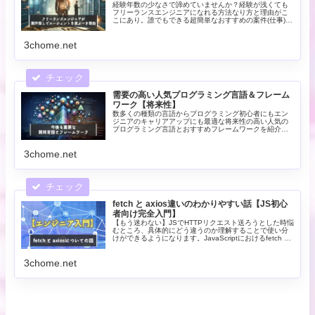
経験年数の少なさで諦めていませんか？経験が浅くても
フリーランスエンジニアになれる方法なり方と理由がこ
こにあり。誰でもできる超簡単なおすすめの案件(仕事)の
探し方解説！ベストなITエージェントの使い方はこれ
だ！時代を生き抜く力はフリーランスにあり
3chome.net
需要の高い人気プログラミング言語＆フレーム
ワーク【将来性】
数多くの種類の言語からプログラミング初心者にもエン
ジニアのキャリアアップにも最適な将来性の高い人気の
プログラミング言語とおすすめフレームワークを紹介！
特に需要の把握はスキルアップと年収に直結です。ガチ
で必要な全ての選択肢の答えがここに
3chome.net
fetch と axios違いのわかりやすい話【JS初心
者向け完全入門】
【もう迷わない】JSでHTTPリクエスト送ろうとした時悩
むところ、具体的にどう違うのか理解することで使い分
けができるようになります。JavaScriptにおけるfetch と
axios のどちらを使うべきか違いと使い方を解説
3chome.net