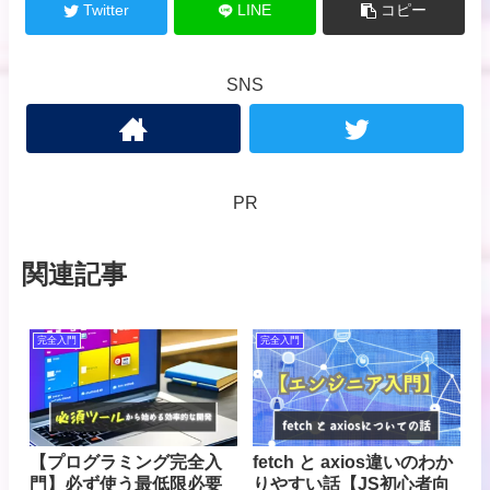
Twitter
LINE
コピー
SNS
PR
関連記事
完全入門
完全入門
【プログラミング完全入
fetch と axios違いのわか
門】必ず使う最低限必要
りやすい話【JS初心者向