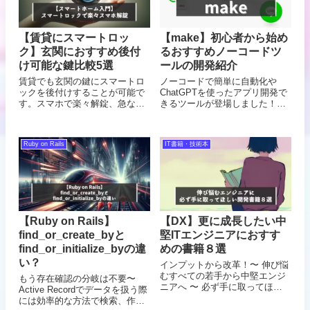
【賃貸にスマートロッ
【make】初心者から始め
ク】玄関におすすめ後付
るおすすめノーコードツ
け可能な鍵比較5選
ールの開発紹介
賃貸でも玄関の鍵にスマートロ
ノーコードで簡単に自動化や
ックを後付けすることが可能で
ChatGPTを使ったアプリ開発で
す。スマホで楽々解錠、急な来
きるツールが登場しました！初
客や彼氏彼女に合鍵シェアって
心者向けにおすすめのmakeでア
おしゃれですね。徹底的に調べ
プリ開発、使い方を紹介！簡単
て厳選比較しました。【賃貸
にLINE連携もできちゃいます。
Ruby on Rails
IT書籍・技術本
OK】ITエンジニアがおすすめす
Makeはバックエンド、Bubbleは
る賃貸でもできるスマートハウ
フロントエンド
ス化計画！
【Ruby on Rails】
【DX】更に成長したい中
find_or_create_byと
堅ITエンジニアにおすす
find_or_initialize_byの違
めの書籍８選
い？
インプットから改革！〜 伸び悩
むすべての若手から中堅エンジ
もう存在確認の分岐は不要〜
ニアへ 〜 必ず手に取ってほし
Active Recordでデータを扱う際
いシステム開発の関連書籍を８
には効率的な方法で検索、作
冊厳選！次のステップとして、