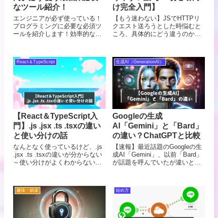
なツール紹介！
け完全入門】
エンジニアが必ず使っている！
【もう迷わない】JSでHTTPリ
プログラミングに必要な必須ツ
クエスト送ろうとした時悩むと
ールを紹介します！効率的な開
ころ、具体的にどう違うのか理
発を行うための必ず必要です。
解することで使い分けができる
これで基礎的な環境と費やす時
ようになります。JavaScriptに
間が大幅に短縮されます。ツー
おけるfetch と axios のどちらを
React＆TypeScript
生成AI（GenerationAI）
ルの選択と使い方によって、プ
使うべきか違いと使い方を解説
ログラミングの品質と効率を大
きく向上させることに期待でき
ます
【React＆TypeScript入
Googleの生成
門】.js .jsx .ts .tsxの違い
AI「Gemini」と「Bard」
と使い分けの話
の違い？ChatGPTと比較
なんとなく使っているけど、.js
【速報】最近話題のGoogleの生
.jsx .ts .tsxの違いが分からない
成AI「Gemini」、以前「Bard」
～使い分けがよくわからない～
が話題を呼んでいたが違いとは
を解決しよう！React開発で
なにかChatGPTも交えて比較
JavaScriptやTypeScriptのどちら
を使うべきかそれぞれメリッ
趣味・娯楽
始め方
ト・デメリットを把握しよう！