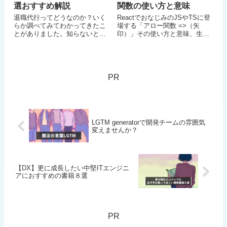
選おすすめ解説
関数の使い方と意味
退職代行ってどうなのか？いく
ReactでおなじみのJSやTSに登
らか調べてみてわかってきたこ
場する「アロー関数 =>（矢
とがありました。知らないと損
印）」その使い方と意味、生い
な料金相場やサービス、運営業
立ちについて解説します。意味
者の違いについて比較紹介。結
をしっかり覚えるとその後の理
論、求める退職方法によって選
解が進みます。補足で無名関数
ぶべき退職代行業者の種類が変
（匿名関数）についても説明し
わります！モームリなら選定の
ています
PR
判断基準がここにあり
LGTM generatorで開発チームの雰囲気
変えませんか？
【DX】更に成長したい中堅ITエンジニ
アにおすすめの書籍８選
PR