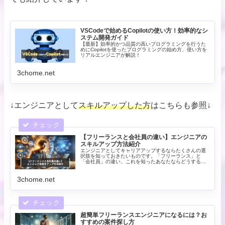
VSCodeで始めるCopilotの使い方！効率的なシ
ステム開発ガイド
【最新】効率的かつ品質の高いプログラミングを行うた
めにCopilotを使ったプログラミングの始め方、使い方を
リアルエンジニアが解説！
3chome.net
↓エンジニアとして
スキルアップした方
はこちらも参照↓
【フリーランスと会社員の違い】エンジニアの
スキルアップ方法紹介
エンジニアとしてキャリアアップするならたくさんの選
択肢を知っておきたいものです。「フリーランス」と
「会社員」の違い、これを知ったあなたならどうする
か、キャリアには年収派？スキル派？安定派？スペシャ
リスト？マネジメント？たくさんの選択肢があります
3chome.net
超簡単フリーランスエンジニアになるには？お
すすめの案件探し方