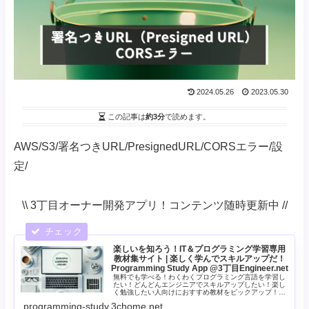
2024.05.26
2023.05.30
この記事は
約3分
で読めます。
AWS/S3/署名つきURL/PresignedURL/CORSエラー/設
定/
\\ 3丁目オーナー開発アプリ！コンテンツ随時更新中 //
楽しいを知ろう！IT＆プログラミング学習専用
教材集サイト | 楽しく学んでスキルアップだ！
Programming Study App @3丁目Engineer.net
無料でも学べる！わくわくプログラミング言語を学習し
たい！どんどんエンジニアでスキルアップしたい！楽し
く勉強したい人向けにおすすめ教材をピックアップ！役
立つ教材集〜生成AI・Python・JavaScript・
programming-study.3chome.net
HTML&CSS・WEBアプリ・ノーコード・設計手法など |