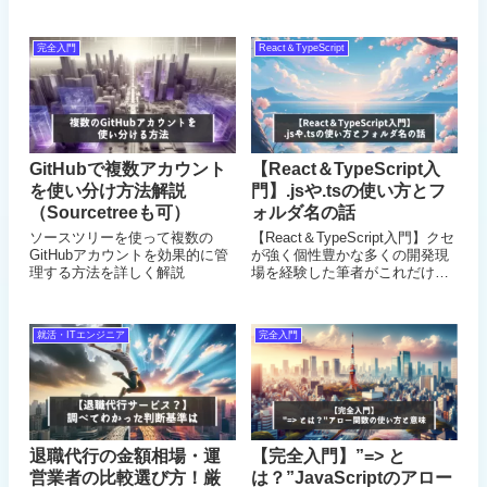
成、初期化するためのメソッド
フィットする書籍をまとめまし
が提供されています。この記事
た。プログラミング力向上の他
ではfind_or_create_byと
に、システム開発における全体
完全入門
React＆TypeScript
find_or_initialize_byの違いを解
的な知識、設計思想、開発手
説
法、UI&UXの知識をインプット
して視座と理解力を上げておく
と良いでしょう！
GitHubで複数アカウント
【React＆TypeScript入
を使い分け方法解説
門】.jsや.tsの使い方とフ
（Sourcetreeも可）
ォルダ名の話
ソースツリーを使って複数の
【React＆TypeScript入門】クセ
GitHubアカウントを効果的に管
が強く個性豊かな多くの開発現
理する方法を詳しく解説
場を経験した筆者がこれだけ
は、覚えて損はないと思った、
主要な.js/.tsファイルの使い方と
フォルダ名を付ける時に気をつ
就活・ITエンジニア
完全入門
けるべきポイントを解説。これ
だけで格段に変わる話
退職代行の金額相場・運
【完全入門】”=> と
営業者の比較選び方！厳
は？”JavaScriptのアロー